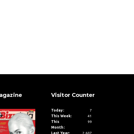
agazine
Visitor Counter
Today:
7
This Week:
41
This
99
Month:
Last Year:
2,607