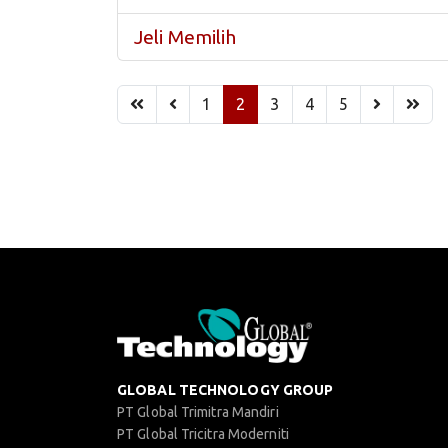
Jeli Memilih
1
2
3
4
5
GLOBAL TECHNOLOGY GROUP
PT Global Trimitra Mandiri
PT Global Tricitra Moderniti