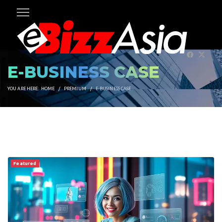
E-BUSINESS CASE
YOU ARE HERE:
HOME
PREMIUM
E-BUSINESS CASE
Featured