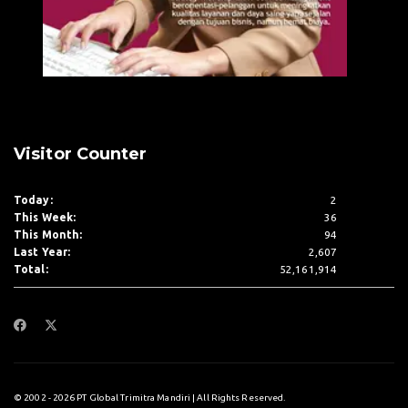
Visitor Counter
Today:
2
This Week:
36
This Month:
94
Last Year:
2,607
Total:
52,161,914
© 2002 - 2026 PT Global Trimitra Mandiri | All Rights Reserved.