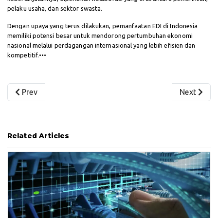
pelaku usaha, dan sektor swasta.
Dengan upaya yang terus dilakukan, pemanfaatan EDI di Indonesia
memiliki potensi besar untuk mendorong pertumbuhan ekonomi
nasional melalui perdagangan internasional yang lebih efisien dan
kompetitif.•••
Previous article: Creator Economy 2.0: Saat AI dan Huma
Next artic
Prev
Next
Related Articles