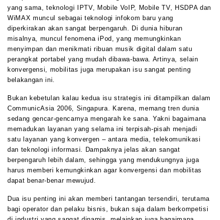
yang sama, teknologi IPTV, Mobile VoIP, Mobile TV, HSDPA dan
WiMAX muncul sebagai teknologi infokom baru yang
diperkirakan akan sangat berpengaruh. Di dunia hiburan
misalnya, muncul fenomena iPod, yang memungkinkan
menyimpan dan menikmati ribuan musik digital dalam satu
perangkat portabel yang mudah dibawa-bawa. Artinya, selain
konvergensi, mobilitas juga merupakan isu sangat penting
belakangan ini.
Bukan kebetulan kalau kedua isu strategis ini ditampilkan dalam
CommunicAsia 2006, Singapura. Karena, memang tren dunia
sedang gencar-gencarnya mengarah ke sana. Yakni bagaimana
memadukan layanan yang selama ini terpisah-pisah menjadi
satu layanan yang konvergen – antara media, telekomunikasi
dan teknologi informasi. Dampaknya jelas akan sangat
berpengaruh lebih dalam, sehingga yang mendukungnya juga
harus memberi kemungkinkan agar konvergensi dan mobilitas
dapat benar-benar mewujud.
Dua isu penting ini akan memberi tantangan tersendiri, terutama
bagi operator dan pelaku bisnis, bukan saja dalam berkompetisi
di industri yang sangat dinamis, melainkan juga bagaimana