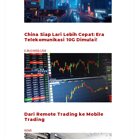
China Siap Lari Lebih Cepat: Era
Telekomunikasi 10G Dimulai!
E-BUSINESS CASE
Dari Remote Trading ke Mobile
Trading
NEWS