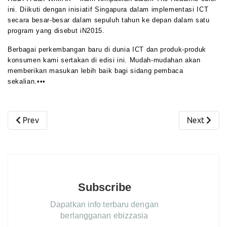
ini. Diikuti dengan inisiatif Singapura dalam implementasi ICT
secara besar-besar dalam sepuluh tahun ke depan dalam satu
program yang disebut iN2015.
Berbagai perkembangan baru di dunia ICT dan produk-produk
konsumen kami sertakan di edisi ini. Mudah-mudahan akan
memberikan masukan lebih baik bagi sidang pembaca
sekalian.•••
Previous article: Cashless Society
Next artic
Prev
Next
Subscribe
Dapatkan info terbaru dengan
berlangganan ebizzasia