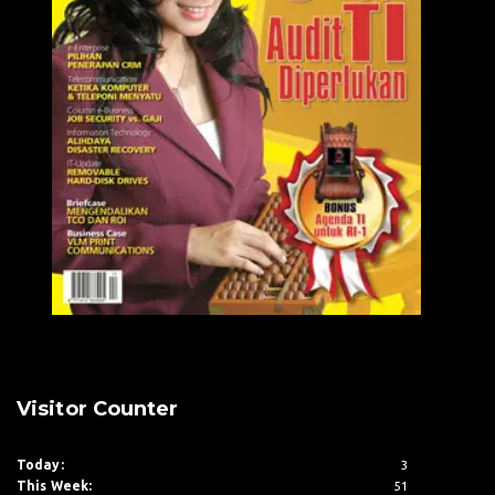
Visitor Counter
Today:
3
This Week:
51