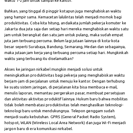
waktu 1-2 jam untuk sampai ke kantor.
Bahkan, yang tinggal di pinggir kotapun juga menghabiskan waktu
yang hampir sama. Kemacetan lalulintas telah menjadi momok bagi
produktivitas. Coba kita hitung, andaikata jumlah pekerja komuter ke
Jakarta dua juta saja dan setiap hari mereka menghabiskan waktu satu
jam untuk berangkat dan satu jam untuk pulang, maka sudah empat
juta jam terbuang percuma. Belum lagi jutaan lainnya di kota-kota
besar seperti Surabaya, Bandung, Semarang, Medan dan sebagainya,
maka jutaan jam kerja yang terbuang percuma setiap hari. Mungkinkah
waktu yang terbuang itu diselamatkan?
Akses ke jaringan nirkabel mungkin menjadi solusi untuk
meningkatkan produktivitas bagi pekerja yang menghabiskan waktu
berjam-jam di perjalanan untuk menuju ke kantor. Dengan terhubung
ke suatu sistem jaringan, di perjalanan kita bisa membaca e-mail,
menulis laporan, memantau pergerakan pasar, membuat persetujuan
dan aktivitas-aktivitas produktif lainnya. Hukum baru bahwa mobilitas
tidak boleh membatasi produktivitas telah menghasilkan teknologi-
teknologi baru untuk mendukungnya. Telepon genggam sudah
menjadi suatu kebutuhan. GPRS (General Packet Radio System),
hotspot, WLAN (Wireless Local Area Network) dan juga Wi-Fi menjadi
jargon baru di era komunikasi nirkabel.