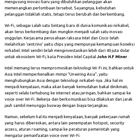
mengusung inovasi baru yang dibutuhkan pelanggan akan
memenangkan perlombaan tersebut. Sayangnya, kebutuhan
pelanggan tidaklah statis, tetapi terus berubah dan berkembang.
Wi-Fi, sebagai salah satu bintang baru di dunia komunikasi nirkabel,
akan terus berkembang dan mungkin menjadi salah satu inovasi
unggulan. Kerjasama perusahaan raksasa Intel dan Cisco telah
melahirkan ‘centrino’ yaitu chips yang mempunyai kemampuan koneksi
nirkabel. Intel sendiri telah menginvestasikan lebih dari 40 juta dolar
untuk ekosistem Wi-Fi, kata Presiden Intel Capital
John H.F Miner
.
Intel memang terus mempromosikan teknologi Wi-Fi ini, bahkan untuk
Asia Intel memperkenalkan mimpi “Unwiring Asia”, yaitu
menghubungkan Asia dengan teknologi nirkabel-nya. Jika hal ini
menjadi kenyataan, maka akan banyak kemudahan bakal dinikmati,
seperti selalu terhubung ke internet atau jaringan, bahkan sampai ke
voice over Wi-Fi. Bekerja dan berkomunikasi bisa dilakukan dari jarak
jauh sambil menunggu busway dengan biaya terjangkau.
Namun, sebelum hal itu menjadi kenyataan, banyak pekerjaan rumah
yang harus dibereskan, antara lain penempatan hotspot, security
access, aturan roaming, sampai ke peraturan pemerintah yang
mengatur pemanfaatan voice over Wi-Fi.