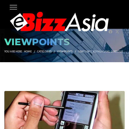
VIEWPOINTS
YOU ARE HERE:
HOME
CATEGORIES
VIEWPOINTS
OBAT SAKIT KEPALA SANG DIREKTUR