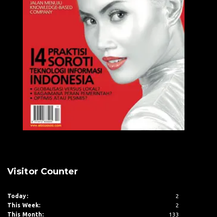
Visitor Counter
Today:
2
This Week:
2
This Month:
133