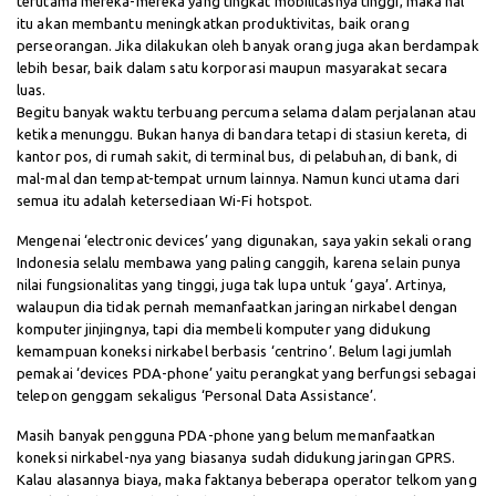
terutama mereka-mereka yang tingkat mobilitasnya tinggi, maka hal
itu akan membantu meningkatkan produktivitas, baik orang
perseorangan. Jika dilakukan oleh banyak orang juga akan berdampak
lebih besar, baik dalam satu korporasi maupun masyarakat secara
luas.
Begitu banyak waktu terbuang percuma selama dalam perjalanan atau
ketika menunggu. Bukan hanya di bandara tetapi di stasiun kereta, di
kantor pos, di rumah sakit, di terminal bus, di pelabuhan, di bank, di
mal-mal dan tempat-tempat urnum lainnya. Namun kunci utama dari
semua itu adalah ketersediaan Wi-Fi hotspot.
Mengenai ‘electronic devices’ yang digunakan, saya yakin sekali orang
Indonesia selalu membawa yang paling canggih, karena selain punya
nilai fungsionalitas yang tinggi, juga tak lupa untuk ‘gaya’. Artinya,
walaupun dia tidak pernah memanfaatkan jaringan nirkabel dengan
komputer jinjingnya, tapi dia membeli komputer yang didukung
kemampuan koneksi nirkabel berbasis ‘centrino’. Belum lagi jumlah
pemakai ‘devices PDA-phone’ yaitu perangkat yang berfungsi sebagai
telepon genggam sekaligus ‘Personal Data Assistance’.
Masih banyak pengguna PDA-phone yang belum memanfaatkan
koneksi nirkabel-nya yang biasanya sudah didukung jaringan GPRS.
Kalau alasannya biaya, maka faktanya beberapa operator telkom yang