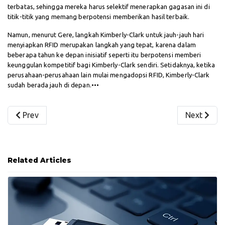
terbatas, sehingga mereka harus selektif menerapkan gagasan ini di
titik-titik yang memang berpotensi memberikan hasil terbaik.
Namun, menurut Gere, langkah Kimberly-Clark untuk jauh-jauh hari
menyiapkan RFID merupakan langkah yang tepat, karena dalam
beberapa tahun ke depan inisiatif seperti itu berpotensi memberi
keunggulan kompetitif bagi Kimberly-Clark sendiri. Setidaknya, ketika
perusahaan-perusahaan lain mulai mengadopsi RFID, Kimberly-Clark
sudah berada jauh di depan.•••
Previous article: Finnet Dukung Terwujudnya Cashless So
Next artic
Prev
Next
Related Articles