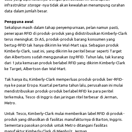
infrastruktur
storage
-nya tidak akan kewalahan menampung curahan
data dalam jumlah besar.
Pengguna awal
Sekalipun masih dalam tahap penyempurnaan, pelan namun pasti,
penerapan RFID di produk-produk yang didistribusikan Kimberly-Clark
terus meningkat. Di AS, produk-produk barang konsumen yang
bertag-RFID tak hanya dikirim ke Wal-Mart saja. Sebagian produk
Kimberly-Clark, saat ini, yang dikirim ke peritel besar seperti Target
dan Albertsons sudah menggunakan
tag
RFID. Tahun lalu, tak kurang
dari 1 juta kemasan produk berlabel RFID yang dikirim Kimberly-Clark
ke Target, Albertson dan Wal-Mart.
Tak hanya itu, Kimberly-Clark memperluas produk-produk ber-RFID-
nya ke pasar Eropa. Kuartal pertama tahun lalu, perusahaan ini mulai
mendistribusikan produk-produk berlabel RFID ke para peritel
terkemuka, Tesco di Inggris dan jaringan ritel terbesar di Jerman,
Metro.
Untuk Tesco, Kimberly-Clark mulai memberikan label RFID di produk-
produk yang dihasilkan di fasilitas manufakturnya di Barton, Inggris.
Sementara pasokan produk untuk Metro ditangani fasilitas
manufaktur Kimberly-Clark di Mienholz, Jerman.