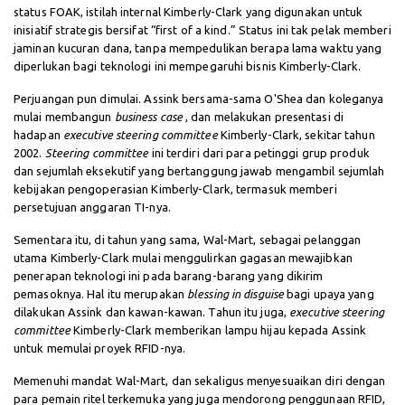
status FOAK, istilah internal Kimberly-Clark yang digunakan untuk
inisiatif strategis bersifat “first of a kind.” Status ini tak pelak memberi
jaminan kucuran dana, tanpa mempedulikan berapa lama waktu yang
diperlukan bagi teknologi ini mempegaruhi bisnis Kimberly-Clark.
Perjuangan pun dimulai. Assink bersama-sama O'Shea dan koleganya
mulai membangun
business case
, dan melakukan presentasi di
hadapan
executive steering committee
Kimberly-Clark, sekitar tahun
2002.
Steering committee
ini terdiri dari para petinggi grup produk
dan sejumlah eksekutif yang bertanggung jawab mengambil sejumlah
kebijakan pengoperasian Kimberly-Clark, termasuk memberi
persetujuan anggaran TI-nya.
Sementara itu, di tahun yang sama, Wal-Mart, sebagai pelanggan
utama Kimberly-Clark mulai menggulirkan gagasan mewajibkan
penerapan teknologi ini pada barang-barang yang dikirim
pemasoknya. Hal itu merupakan
blessing in disguise
bagi upaya yang
dilakukan Assink dan kawan-kawan. Tahun itu juga,
executive steering
committee
Kimberly-Clark memberikan lampu hijau kepada Assink
untuk memulai proyek RFID-nya.
Memenuhi mandat Wal-Mart, dan sekaligus menyesuaikan diri dengan
para pemain ritel terkemuka yang juga mendorong penggunaan RFID,