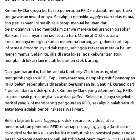
Kimberly-Clark juga berharap penerapan RFID ini dapat memperbaiki
pengawasan inventorinya. Sekalipun memiliki
supply-chain
kelas dunia,
toh perusahaan ini masih saja tetap menuai keluhan dari
pelanggannya, yang mengklaim bahwa mereka kekurangan pasokan.
Bahkan, hal ini nyaris terjadi setiap hari. Menurut O'Shea, para
konsumennya mungkin sudah menerima barang yang dimaksud, tapi
informasi
barcode
-nya tidak tepat, sehingga terkesan mereka belum
menerimanya. Selain itu, jika di satu lokasi ada kekurangan stok,
mungkin di lokasi lain malah kelebihan stok barang.
Dari gambaran itu, tak heran bila Kimberly-Clark terus ngotot
mengembangkan RFID. Tapi, kenyataannya, dampak positif penerapan
RFID belum sepenuhnya dirasakan perusahaan ini. Saat ini, kurang dari
1 persen dari produk-produk Kimberly-Clark yang ditempeli
tag
RFID.
Itu pun masih pada tingkat
case
dan
pallet
. Selain itu, hanya segelintir
peritel yang kini mendorong penggunaan RFID, sekalipun salah satu di
antaranya adalah peritel raksasa Wal-Mart.
Belum lagi berbicara
tagging
produk secara individual, atau
menempatkan pemindai RFID di setiap rak pajang yang ada di toko-
toko ritel terkemuka. Jelas hal itu membutuhkan investasi yang sangat
besar. Sebagai gambaran, sebuah toko Wal-Mart memiliki 12.000 buah