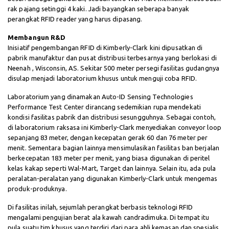
rak pajang setinggi 4 kaki. Jadi bayangkan seberapa banyak
perangkat RFID reader yang harus dipasang.
Membangun R&D
Inisiatif pengembangan RFID di Kimberly-Clark kini dipusatkan di
pabrik manufaktur dan pusat distribusi terbesarnya yang berlokasi di
Neenah , Wisconsin, AS. Sekitar 500 meter persegi fasilitas gudangnya
disulap menjadi laboratorium khusus untuk menguji coba RFID.
Laboratorium yang dinamakan Auto-ID Sensing Technologies
Performance Test Center dirancang sedemikian rupa mendekati
kondisi fasilitas pabrik dan distribusi sesungguhnya. Sebagai contoh,
di laboratorium raksasa ini Kimberly-Clark menyediakan conveyor loop
sepanjang 83 meter, dengan kecepatan gerak 60 dan 76 meter per
menit. Sementara bagian lainnya mensimulasikan fasilitas ban berjalan
berkecepatan 183 meter per menit, yang biasa digunakan di peritel
kelas kakap seperti Wal-Mart, Target dan lainnya. Selain itu, ada pula
peralatan-peralatan yang digunakan Kimberly-Clark untuk mengemas
produk-produknya.
Di fasilitas inilah, sejumlah perangkat berbasis teknologi RFID
mengalami pengujian berat ala kawah candradimuka. Di tempat itu
pula suatu tim khusus yang terdiri dari para ahli kemasan dan spesialis