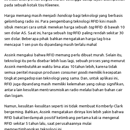
pada sebuah kotak tisu Kleenex.
Harga memang masih menjadi
handicap
bagi teknologi yang berbasis
gelombang radio ini. Para pengembang teknologi RFID kini masih
sibuk mencari cara untuk menekan harga sebuah
tag
RFID di bawah 10
sen dolar AS. Saat ini, harga sebuah
tag
RFID paling rendah sekitar 30
sen dolar. Beberapa pihak bahkan mengatakan harga tag bisa
mencapai 1 sen pun itu dipandang masih terlalu mahal
Assink mengakui bahwa RFID memang perlu dibuat murah. Selain itu,
teknologi itu perlu disebar lebih luas lagi, sebuah proses yang menurut
Assink membutuhkan waktu lima atau 10 tahun lebih, karena tidak
semua peritel maupun produsen
consumer goods
memiliki kecepatan
tingkat pengadopsian teknologi yang sama. Dan, untuk aplikasi ini,
RFID juga dipandang masih memiliki kelemahan yang cukup signifikan,
antara lain kesulitan mentransmisikan radio melalui bahan-bahan cair
dan logam.
Namun, kesulitan-kesulitan seperti ini tidak membuat Komberly-Clark
bergeming. Bahkan, Assink mengatakan dirinya kini lebih yakin bahwa
RFID bakal berdampak positif ketimbang pertama kali ia mengenal
RFID sekitar 5 tahun lalu, saat perusahaannya mulai
mempertimbangkan teknologi ini.