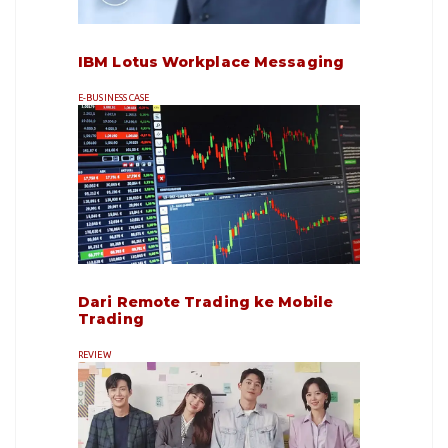
IBM Lotus Workplace Messaging
E-BUSINESS CASE
Dari Remote Trading ke Mobile
Trading
REVIEW