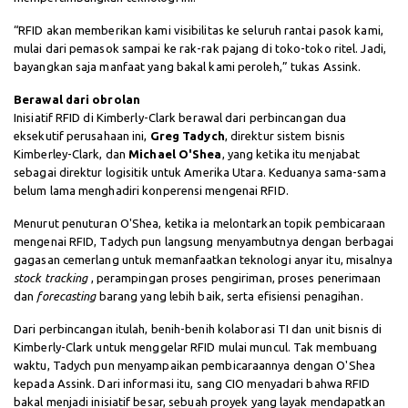
“RFID akan memberikan kami visibilitas ke seluruh rantai pasok kami,
mulai dari pemasok sampai ke rak-rak pajang di toko-toko ritel. Jadi,
bayangkan saja manfaat yang bakal kami peroleh,” tukas Assink.
Berawal dari obrolan
Inisiatif RFID di Kimberly-Clark berawal dari perbincangan dua
eksekutif perusahaan ini,
Greg Tadych
, direktur sistem bisnis
Kimberley-Clark, dan
Michael O'Shea
, yang ketika itu menjabat
sebagai direktur logisitik untuk Amerika Utara. Keduanya sama-sama
belum lama menghadiri konperensi mengenai RFID.
Menurut penuturan O'Shea, ketika ia melontarkan topik pembicaraan
mengenai RFID, Tadych pun langsung menyambutnya dengan berbagai
gagasan cemerlang untuk memanfaatkan teknologi anyar itu, misalnya
stock tracking
, perampingan proses pengiriman, proses penerimaan
dan
forecasting
barang yang lebih baik, serta efisiensi penagihan.
Dari perbincangan itulah, benih-benih kolaborasi TI dan unit bisnis di
Kimberly-Clark untuk menggelar RFID mulai muncul. Tak membuang
waktu, Tadych pun menyampaikan pembicaraannya dengan O'Shea
kepada Assink. Dari informasi itu, sang CIO menyadari bahwa RFID
bakal menjadi inisiatif besar, sebuah proyek yang layak mendapatkan