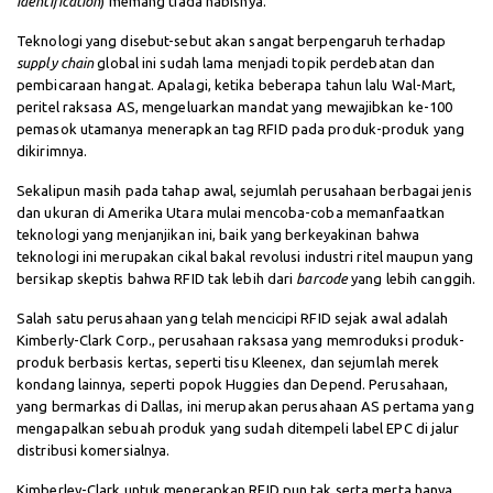
identification
) memang tiada habisnya.
Teknologi yang disebut-sebut akan sangat berpengaruh terhadap
supply chain
global ini sudah lama menjadi topik perdebatan dan
pembicaraan hangat. Apalagi, ketika beberapa tahun lalu Wal-Mart,
peritel raksasa AS, mengeluarkan mandat yang mewajibkan ke-100
pemasok utamanya menerapkan tag RFID pada produk-produk yang
dikirimnya.
Sekalipun masih pada tahap awal, sejumlah perusahaan berbagai jenis
dan ukuran di Amerika Utara mulai mencoba-coba memanfaatkan
teknologi yang menjanjikan ini, baik yang berkeyakinan bahwa
teknologi ini merupakan cikal bakal revolusi industri ritel maupun yang
bersikap skeptis bahwa RFID tak lebih dari
barcode
yang lebih canggih.
Salah satu perusahaan yang telah mencicipi RFID sejak awal adalah
Kimberly-Clark Corp., perusahaan raksasa yang memroduksi produk-
produk berbasis kertas, seperti tisu Kleenex, dan sejumlah merek
kondang lainnya, seperti popok Huggies dan Depend. Perusahaan,
yang bermarkas di Dallas, ini merupakan perusahaan AS pertama yang
mengapalkan sebuah produk yang sudah ditempeli label EPC di jalur
distribusi komersialnya.
Kimberley-Clark untuk menerapkan RFID pun tak serta merta hanya