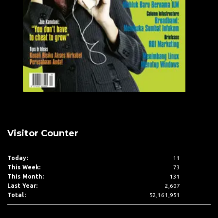
Visitor Counter
Today:
11
This Week:
73
This Month:
131
Last Year:
2,607
Total:
52,161,951