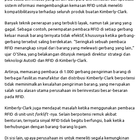
sistem informasi mengembangkan kemasan RFID untuk meneliti
kompatibilitasnya terhadap seluruh produk buatan Kimberly-Clark.
Banyak teknik penerapan yang terbukti layak, namun tak jarang yang
gagal. Sebagai contoh, penempatan pembaca RFID di setiap gerbang
keluar masuk barang ternyata tidak efektif, khususnya ketika gerbang-
gerbang tersebut saling berdekatan. “Seringkali sebuah pembaca
RFID menangkap sinyal dari barang yang melewati gerbang yang lain,”
ujar O'Shea, yang belakangan ditunjuk menjadi direktur strategi dan
teknologi AutoID dan RFID di Kimberly-Clark.
Artinya, memasang pembaca di 1.000 gerbang pengiriman barang di
berbagai fasilitas manufaktur dan distribusi Kimberly-Clark berpotensi
tidak meminimalkan kesalahan pengiriman barang, yang merupakan
salah satu alasan utama perusahaan ini berinvestasi besar-besaran
pada RFID.
Kimberly-Clark juga mendapat masalah ketika menggunakan pembaca
RFID di unit-unit
forklift
-nya. Selain berpotensi remuk akibat
benturan, ternyata sinyal RFID tidak begitu berfungsi, baik ketika
berhubungan dengan barang-barang logam.
Di sisi lain, upaya perusahaan ini untuk meneliti segala kemungkinan