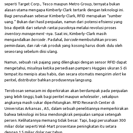
seperti Target Corp., Tesco maupun Metro Group, ternyata bukan
alasan utama mengapa Kimberly-Clark tertarik dengan teknologi ini.
Bagi perusahaan sebesar Kimberly-Clark, RFID merupakan “sumber
uang.” Bukan dari hasil penjualan, namun dari potensi efisiensi yang
bisa dipetik dari seluruh rantai pasoknya melalui revolusi proses
inventory management
-nya. Saat ini, Kimberly-Clark masih
mengandalkan
barcode
. Padahal,
barcode
membutuhkan proses
pemindaian, dan rak-rak produk yang kosong harus dicek dulu oleh
seseorang sebelum diisi ulang.
Namun, sebuah rak pajang yang dilengkapi dengan sensor RFID dapat
mengetahui, misalnya ketika persediaan pampers Huggies ukuran 5 di
tempat itu menipis atau habis, dan secara otomatis mengirim
alert
ke
peritel, distributor bahkan produsennya langsung.
Terobosan semacam ini diperkirakan akan berdampak pada penjualan
yang lebih tinggi, baik bagi peritel maupun
wholesaler
, sekalipun
angkanya masih sukar diperhitungkan. RFID Research Center di
Universitas Arkansas , AS, dalam sebuah penelitiannya memperkirakan
bahwa teknologi ini bisa mendongkrak penjualan sampai setengah
persen. Kelihatannya memang tidak besar. Tapi, bagi perusahaan 300
miliar dolar seperti Wal-Mart prosentase peningkatan itu setara
dengan 1,5 miliar dolar per tahun.