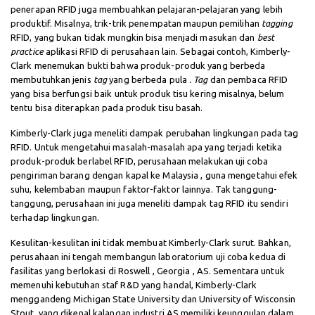
penerapan RFID juga membuahkan pelajaran-pelajaran yang lebih
produktif. Misalnya, trik-trik penempatan maupun pemilihan
tagging
RFID, yang bukan tidak mungkin bisa menjadi masukan dan
best
practice
aplikasi RFID di perusahaan lain. Sebagai contoh, Kimberly-
Clark menemukan bukti bahwa produk-produk yang berbeda
membutuhkan jenis
tag
yang berbeda pula
. Tag
dan pembaca RFID
yang bisa berfungsi baik untuk produk tisu kering misalnya, belum
tentu bisa diterapkan pada produk tisu basah.
Kimberly-Clark juga meneliti dampak perubahan lingkungan pada tag
RFID. Untuk mengetahui masalah-masalah apa yang terjadi ketika
produk-produk berlabel RFID, perusahaan melakukan uji coba
pengiriman barang dengan kapal ke Malaysia , guna mengetahui efek
suhu, kelembaban maupun faktor-faktor lainnya. Tak tanggung-
tanggung, perusahaan ini juga meneliti dampak tag RFID itu sendiri
terhadap lingkungan.
Kesulitan-kesulitan ini tidak membuat Kimberly-Clark surut. Bahkan,
perusahaan ini tengah membangun laboratorium uji coba kedua di
fasilitas yang berlokasi di Roswell , Georgia , AS. Sementara untuk
memenuhi kebutuhan staf R&D yang handal, Kimberly-Clark
menggandeng Michigan State University dan University of Wisconsin
Stout, yang dikenal kalangan industri AS memiliki keunggulan dalam