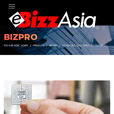
BIZPRO
YOU ARE HERE:
HOME
PREMIUM
BIZPRO
MENEMBUS DARK TERRITORY DEMI RFID