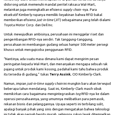
didorong untuk memenuhi mandat peritel raksasa Wal-Mart,
melainkan juga meningkatkan efisiensi
supply chain
-nya. Para
eksekutif Kimberly rupanya memiliki keyakinan bahwa RFID bakal
memberikan efisiensi
just-in-time
(JIT) sebagaimana yang telah dialami
Toyota Motor Corp. dan Dell Inc.
Untuk mewujudkan ambisinya, perusahaan ini menggelar riset dan
pengembangan RFID-nya sendiri. Tak tanggung-tanggung,
perusahaan ini membangun gudang seluas hampir 500 meter persegi
khusus untuk mengujicoba penggunaan RFID.
“Nantinya, ada suatu masa dimana kami dapat mengirim pesan
peringatan kepada Wal-Mart, dan menanyakan mengapa sebuah rak
pajang untuk produk kami kosong, padahal kami tahu bahwa produk
itu tersedia di gudang,” tukas
Terry Assink
, CIO Kimberly-Clark.
Namun, impian
just-in-time supply chain
ini mungkin baru akan terwujud
beberapa tahun mendatang. Saat ini, Kimberly-Clark masih sibuk
memikirkan cara bagaimana mengintegrasikan
tag
RFID-nya ke dalam
operasi perusahaannya, yang umumnya melibatkan para pemasok,
rekanan bisnis dan pelanggannya. Upaya seperti ini terbilang sulit,
apalagi banyak pihak yang sinis dengan mengatakan bahwa teknologi
ini tidak akan pernah begitu murah. sehingga cukup layak ditempelkan