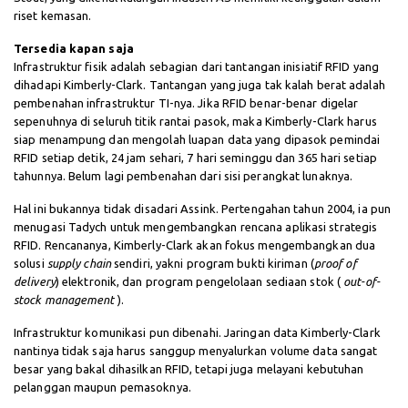
riset kemasan.
Tersedia kapan saja
Infrastruktur fisik adalah sebagian dari tantangan inisiatif RFID yang
dihadapi Kimberly-Clark. Tantangan yang juga tak kalah berat adalah
pembenahan infrastruktur TI-nya. Jika RFID benar-benar digelar
sepenuhnya di seluruh titik rantai pasok, maka Kimberly-Clark harus
siap menampung dan mengolah luapan data yang dipasok pemindai
RFID setiap detik, 24 jam sehari, 7 hari seminggu dan 365 hari setiap
tahunnya. Belum lagi pembenahan dari sisi perangkat lunaknya.
Hal ini bukannya tidak disadari Assink. Pertengahan tahun 2004, ia pun
menugasi Tadych untuk mengembangkan rencana aplikasi strategis
RFID. Rencananya, Kimberly-Clark akan fokus mengembangkan dua
solusi
supply chain
sendiri, yakni program bukti kiriman (
proof of
delivery
) elektronik, dan program pengelolaan sediaan stok (
out-of-
stock management
).
Infrastruktur komunikasi pun dibenahi. Jaringan data Kimberly-Clark
nantinya tidak saja harus sanggup menyalurkan volume data sangat
besar yang bakal dihasilkan RFID, tetapi juga melayani kebutuhan
pelanggan maupun pemasoknya.