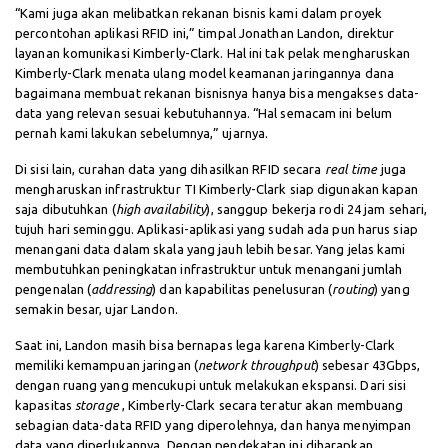
“Kami juga akan melibatkan rekanan bisnis kami dalam proyek
percontohan aplikasi RFID ini,” timpal Jonathan Landon, direktur
layanan komunikasi Kimberly-Clark. Hal ini tak pelak mengharuskan
Kimberly-Clark menata ulang model keamanan jaringannya dana
bagaimana membuat rekanan bisnisnya hanya bisa mengakses data-
data yang relevan sesuai kebutuhannya. “Hal semacam ini belum
pernah kami lakukan sebelumnya,” ujarnya.
Di sisi lain, curahan data yang dihasilkan RFID secara
real time
juga
mengharuskan infrastruktur TI Kimberly-Clark siap digunakan kapan
saja dibutuhkan (
high availability
), sanggup bekerja rodi 24 jam sehari,
tujuh hari seminggu. Aplikasi-aplikasi yang sudah ada pun harus siap
menangani data dalam skala yang jauh lebih besar. Yang jelas kami
membutuhkan peningkatan infrastruktur untuk menangani jumlah
pengenalan (
addressing
) dan kapabilitas penelusuran (
routing
) yang
semakin besar, ujar Landon.
Saat ini, Landon masih bisa bernapas lega karena Kimberly-Clark
memiliki kemampuan jaringan (
network throughput
) sebesar 43Gbps,
dengan ruang yang mencukupi untuk melakukan ekspansi. Dari sisi
kapasitas
storage
, Kimberly-Clark secara teratur akan membuang
sebagian data-data RFID yang diperolehnya, dan hanya menyimpan
data yang diperlukannya. Dengan pendekatan ini diharapkan