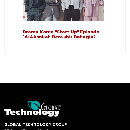
Drama Korea "Start-Up" Episode
16: Akankah Berakhir Bahagia?
GLOBAL TECHNOLOGY GROUP