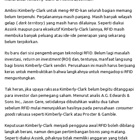
Ambisi Kimberly-Clark untuk meng-RFID-kan seluruh bagian memang
belum terpenuhi. Perjalanannya masih panjang. Masih banyak wilayah
gelap (
dark territory
) yang masih harus dilaluinya. Seperti diakui
Assink maupun para eksekutif Kimberly-Clark lainnya, RFID masih
membuka banyak peluang atau ide-ide penerapan yang sekarang
belum terpikirkan.
Itu baru dari sisi pengembangan teknologi RFID. Belum lagi masalah
investasi,
return on investment
(ROI) dan, tentunya, manfaat langsung
bagi bisnis Kimberly-Clark sendiri. Perusahaan ini masih harus berjuang
keras untuk membuktikan bahwa langkahnya untuk mengadopsi RFID
menguntungkan.
Tak heran, jika upaya raksasa Kimberly-Clark belum begitu ditanggapi
para investor dan pemegang saham. Menurut analis A.G. Edwards &
Sons Inc., Jason Gere, setidaknya dibutuhkan waktu dua tahun
sebelum RFID mulai menunjukkan hasilnya pada perusahaan
consumer
goods
raksasa seperti Kimberly-Clark atau Procter & Gamble.
Keputusan Kimberly-Clark menjadi pengguna awal RFID boleh dibilang
langkah berani, namun dengan pertimbangan bisnis yang matang.
Seperti diakui Assink, pihaknya tidak memiliki anggaran yang tidak