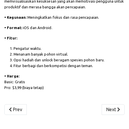
memvisualisasikan kesuksesan yang akan memotivasi pengguna untuk
produktif dan merasa bangga akan pencapaian.
• Kegunaan:
Meningkatkan fokus dan rasa pencapaian.
• Format:
iOS dan Android.
• Fitur:
Pengatur waktu.
Menanam banyak pohon virtual.
Opsi hadiah dan unlock beragam spesies pohon baru.
Fitur berbagi dan berkompetisi dengan teman.
• Harga:
Basic: Gratis
Pro: $3,99 (biaya tetap)
Previous article: Songsong “September in Love” bersam
Next artic
Prev
Next