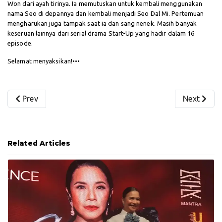
Won dari ayah tirinya. Ia memutuskan untuk kembali menggunakan
nama Seo di depannya dan kembali menjadi Seo Dal Mi. Pertemuan
mengharukan juga tampak saat ia dan sang nenek. Masih banyak
keseruan lainnya dari serial drama Start-Up yang hadir dalam 16
episode.
Selamat menyaksikan!•••
Previous article: Forest App: Meningkatkan Fokus dan R
Next artic
Prev
Next
Related Articles