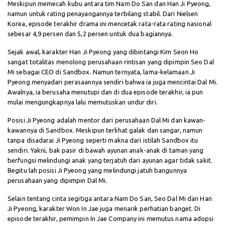
Meskipun memecah kubu antara tim Nam Do San dan Han Ji Pyeong,
namun untuk rating penayangannya terbilang stabil. Dari Nielsen
Korea, episode terakhir drama ini mencetak rata-rata rating nasional
sebesar 4,9 persen dan 5,2 persen untuk dua bagiannya.
Sejak awal, karakter Han Ji Pyeong yang dibintangi Kim Seon Ho
sangat totalitas menolong perusahaan rintisan yang dipimpin Seo Dal
Mi sebagai CEO di Sandbox. Namun ternyata, lama-kelamaan Ji
Pyeong menyadari perasaannya sendiri bahwa ia juga mencintai Dal Mi.
Awalnya, ia berusaha menutupi dan di dua episode terakhir, ia pun
mulai mengungkapnya lalu memutuskan undur diri.
Posisi Ji Pyeong adalah mentor dari perusahaan Dal Mi dan kawan-
kawannya di Sandbox. Meskipun terlihat galak dan sangar, namun
tanpa disadarai Ji Pyeong seperti makna dari istilah Sandbox itu
sendiri. Yakni, bak pasir di bawah ayunan anak-anak di taman yang
berfungsi melindungi anak yang terjatuh dari ayunan agar tidak sakit.
Begitu lah posisi Ji Pyeong yang melindungi jatuh bangunnya
perusahaan yang dipimpin Dal Mi.
Selain tentang cinta segitiga antara Nam Do San, Seo Dal Mi dan Han
Ji Pyeong, karakter Won In Jae juga menarik perhatian banget. Di
episode terakhir, pemimpin In Jae Company ini memutus nama adopsi