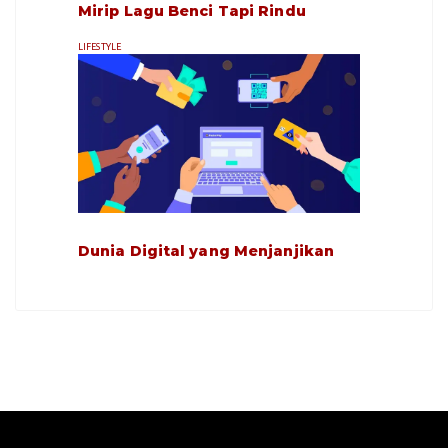
Mirip Lagu Benci Tapi Rindu
LIFESTYLE
Dunia Digital yang Menjanjikan