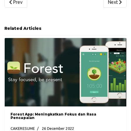
Previous article: Anak Kecanduan Gadget? Jangan Panik!
Next artic
Prev
Next
Related Articles
Forest App: Meningkatkan Fokus dan Rasa
Pencapaian
CAKERESUME
26 December 2022