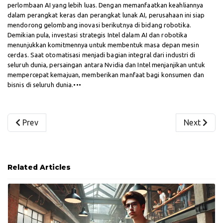
perlombaan AI yang lebih luas. Dengan memanfaatkan keahliannya
dalam perangkat keras dan perangkat lunak AI, perusahaan ini siap
mendorong gelombang inovasi berikutnya di bidang robotika.
Demikian pula, investasi strategis Intel dalam AI dan robotika
menunjukkan komitmennya untuk membentuk masa depan mesin
cerdas. Saat otomatisasi menjadi bagian integral dari industri di
seluruh dunia, persaingan antara Nvidia dan Intel menjanjikan untuk
mempercepat kemajuan, memberikan manfaat bagi konsumen dan
bisnis di seluruh dunia.•••
Previous article: Pentingnya Bisnis Berbasis Berkelanjuta
Next artic
Prev
Next
Related Articles