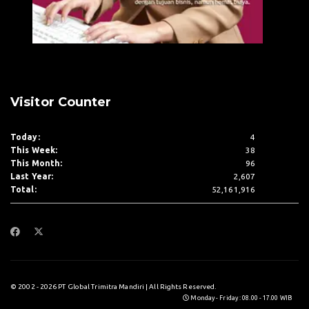
Visitor Counter
Today:
4
This Week:
38
This Month:
96
Last Year:
2,607
Total:
52,161,916
© 2002 - 2026 PT Global Trimitra Mandiri | All Rights Reserved.
Monday - Friday : 08.00 - 17.00 WIB