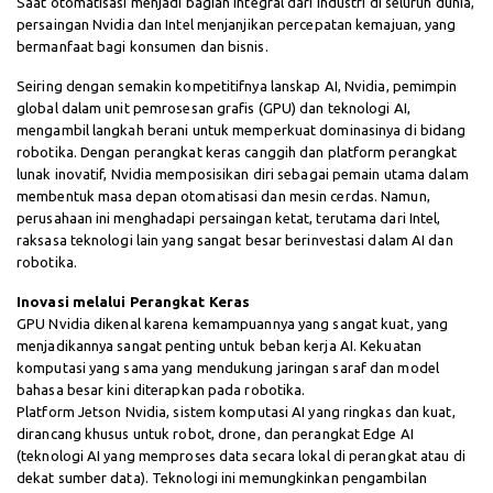
Saat otomatisasi menjadi bagian integral dari industri di seluruh dunia,
persaingan Nvidia dan Intel menjanjikan percepatan kemajuan, yang
bermanfaat bagi konsumen dan bisnis.
Seiring dengan semakin kompetitifnya lanskap AI, Nvidia, pemimpin
global dalam unit pemrosesan grafis (GPU) dan teknologi AI,
mengambil langkah berani untuk memperkuat dominasinya di bidang
robotika. Dengan perangkat keras canggih dan platform perangkat
lunak inovatif, Nvidia memposisikan diri sebagai pemain utama dalam
membentuk masa depan otomatisasi dan mesin cerdas. Namun,
perusahaan ini menghadapi persaingan ketat, terutama dari Intel,
raksasa teknologi lain yang sangat besar berinvestasi dalam AI dan
robotika.
Inovasi melalui Perangkat Keras
GPU Nvidia dikenal karena kemampuannya yang sangat kuat, yang
menjadikannya sangat penting untuk beban kerja AI. Kekuatan
komputasi yang sama yang mendukung jaringan saraf dan model
bahasa besar kini diterapkan pada robotika.
Platform Jetson Nvidia, sistem komputasi AI yang ringkas dan kuat,
dirancang khusus untuk robot, drone, dan perangkat Edge AI
(teknologi AI yang memproses data secara lokal di perangkat atau di
dekat sumber data). Teknologi ini memungkinkan pengambilan