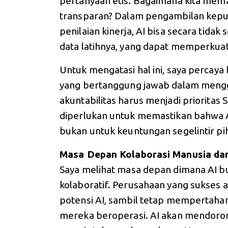
pertanyaan etis. Bagaimana kita mema
transparan? Dalam pengambilan keputu
penilaian kinerja, AI bisa secara tida
data latihnya, yang dapat memperkuat
Untuk mengatasi hal ini, saya percay
yang bertanggung jawab dalam menggu
akuntabilitas harus menjadi prioritas Se
diperlukan untuk memastikan bahwa A
bukan untuk keuntungan segelintir pih
Masa Depan Kolaborasi Manusia da
Saya melihat masa depan dimana AI b
kolaboratif. Perusahaan yang sukse
potensi AI, sambil tetap mempertahan
mereka beroperasi. AI akan mendorong