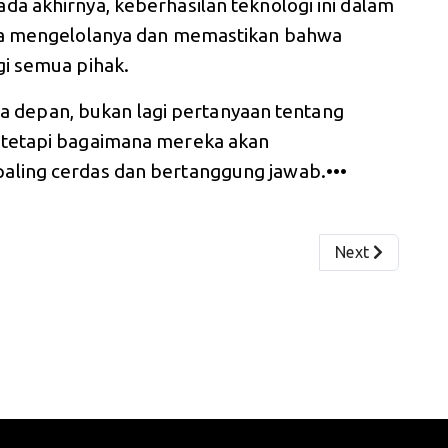
a akhirnya, keberhasilan teknologi ini dalam
ita mengelolanya dan memastikan bahwa
gi semua pihak.
asa depan, bukan lagi pertanyaan tentang
 tetapi bagaimana mereka akan
ling cerdas dan bertanggung jawab.•••
nding di Media Sosial
Next article: R
Next