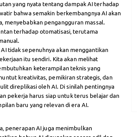
akutan yang nyata tentang dampak AI terhadap
awatir bahwa semakin berkembangnya AI akan
ja, menyebabkan pengangguran massal.
tan terhadap otomatisasi, terutama
 manual.
AI tidak sepenuhnya akan menggantikan
erjaan itu sendiri. Kita akan melihat
embutuhkan keterampilan teknis yang
tut kreativitas, pemikiran strategis, dan
t direplikasi oleh AI. Di sinilah pentingnya
dan pekerja harus siap untuk terus belajar dan
ilan baru yang relevan di era AI.
sa, penerapan AI juga menimbulkan