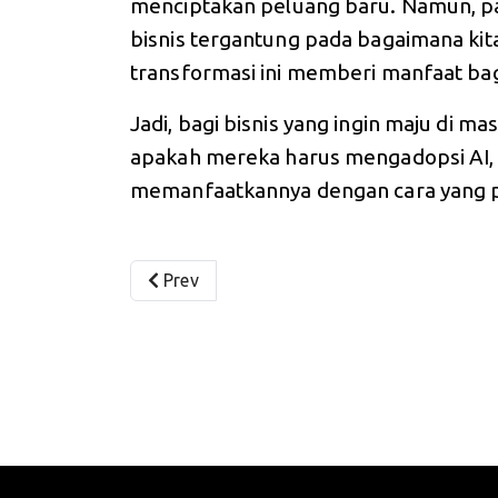
menciptakan peluang baru. Namun, pad
bisnis tergantung pada bagaimana k
transformasi ini memberi manfaat ba
Jadi, bagi bisnis yang ingin maju di m
apakah mereka harus mengadopsi AI,
memanfaatkannya dengan cara yang pa
Previous article: Strategi Jitu Personal Bra
Prev